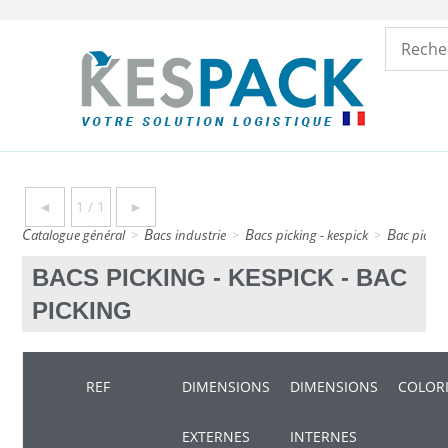
◄
1 / 1
►
catalogue général
>
bacs industrie
>
bacs picking - kespick
>
bac picki
BACS PICKING - KESPICK - BAC
PICKING
REF
DIMENSIONS
DIMENSIONS
COLOR
EXTERNES
INTERNES