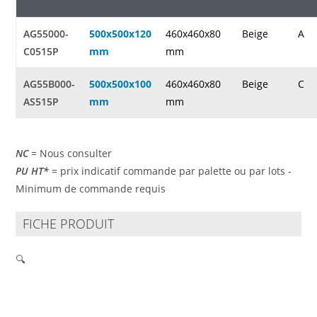
AG55000-
500x500x120
460x460x80
Beige
A
C0515P
mm
mm
AG55B000-
500x500x100
460x460x80
Beige
C
AS515P
mm
mm
NC
= Nous consulter
PU HT*
= prix indicatif commande par palette ou par lots -
Minimum de commande requis
FICHE PRODUIT
🔍