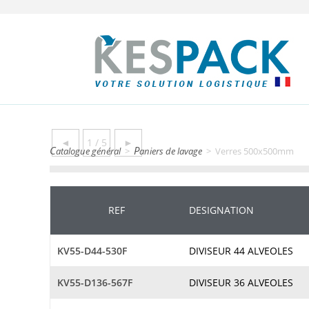
◄
1 / 5
►
catalogue général
>
paniers de lavage
>
Verres 500x500mm
REF
DESIGNATION
KV55-D44-530F
DIVISEUR 44 ALVEOLES
KV55-D136-567F
DIVISEUR 36 ALVEOLES